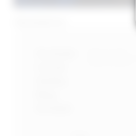
zdroj: pinterest.com
Nastavení cookies
Portfolio
Ochrana osobních úd
Podmínky používání
O mně
Služby
Blog
Kontakt