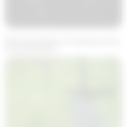
31. prosince 2012
libereckydenik.cz V budoucnu by
se mohlo pohř…