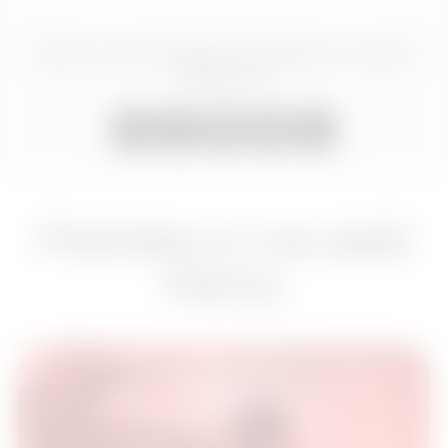
Líbil se vám článek? Ukažte ho vašim
přátelům
Přečtěte si mé další
články