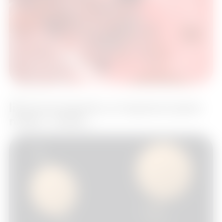
8. září 2012
libereckydenik.cz Inspiraci jsem
našel v medi…