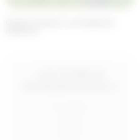
17. dubna 2013
Český rozhlas O architektuře
hřbitovů
+420 773 986 416
jtdesign@joseftrakal.cz
Portfolio
O mně
Služby