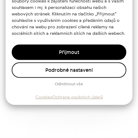
soubory cookies k zajištění funkčnosti webu a s vaším
souhlasem i mj. k personalizaci obsahu našich
Portfolio
webových stránek. Kliknutím na tlačítko „Přijmout“
souhlasíte s využíváním cookies a předáním údajů o
O mně
chování na webu pro zobrazení cílené reklamy na
Služby
sociálních sítích a reklamních sítích na dalších webech.
Blog
Přijmout
Kontakt
Podrobné nastavení
Sledujte mě
Odmítnout vše
Cookies
Ochrana osobních údajů
Josef