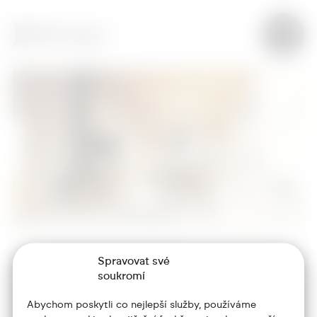
Spravovat své
+420 773 986 416
soukromí
jtdesign@joseftrakal.cz
Abychom poskytli co nejlepší služby, používáme