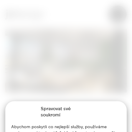
Spravovat své
+420 773 986 416
soukromí
jtdesign@joseftrakal.cz
Abychom poskytli co nejlepší služby, používáme