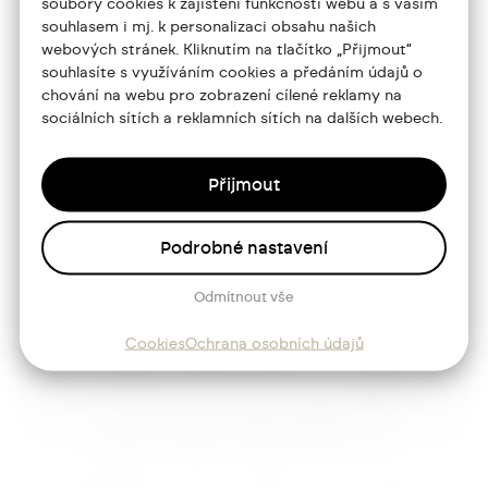
soubory cookies k zajištění funkčnosti webu a s vaším
souhlasem i mj. k personalizaci obsahu našich
Portfolio
webových stránek. Kliknutím na tlačítko „Přijmout“
souhlasíte s využíváním cookies a předáním údajů o
O mně
chování na webu pro zobrazení cílené reklamy na
Služby
sociálních sítích a reklamních sítích na dalších webech.
Blog
Přijmout
Kontakt
Podrobné nastavení
Sledujte mě
Odmítnout vše
Cookies
Ochrana osobních údajů
Josef