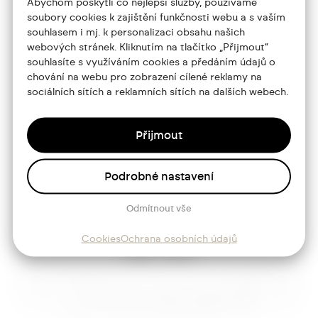
Abychom poskytli co nejlepší služby, používáme
jtdesign@joseftrakal.cz
soubory cookies k zajištění funkčnosti webu a s vaším
souhlasem i mj. k personalizaci obsahu našich
webových stránek. Kliknutím na tlačítko „Přijmout“
Portfolio
souhlasíte s využíváním cookies a předáním údajů o
chování na webu pro zobrazení cílené reklamy na
O mně
sociálních sítích a reklamních sítích na dalších webech.
Služby
Blog
Přijmout
Kontakt
Podrobné nastavení
Sledujte mě
Odmítnout vše
Cookies
Ochrana osobních údajů
Josef