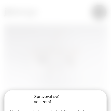
Spravovat své
soukromí
+420 773 986 416