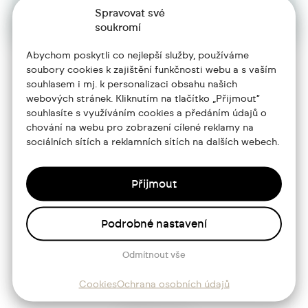
Spravovat své
soukromí
Abychom poskytli co nejlepší služby, používáme
soubory cookies k zajištění funkčnosti webu a s vaším
souhlasem i mj. k personalizaci obsahu našich
+420 773 986 416
webových stránek. Kliknutím na tlačítko „Přijmout“
souhlasíte s využíváním cookies a předáním údajů o
jtdesign@joseftrakal.cz
chování na webu pro zobrazení cílené reklamy na
sociálních sítích a reklamních sítích na dalších webech.
Portfolio
O mně
Přijmout
Služby
Podrobné nastavení
Blog
Odmítnout vše
Kontakt
Cookies
Ochrana osobních údajů