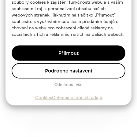
soubory cookies k zajištění funkčnosti webu a s vaším
souhlasem i mj. k personalizaci obsahu našich
Portfolio
webových stránek. Kliknutím na tlačítko „Přijmout“
souhlasíte s využíváním cookies a předáním údajů o
O mně
chování na webu pro zobrazení cílené reklamy na
sociálních sítích a reklamních sítích na dalších webech.
Služby
Blog
Přijmout
Kontakt
Podrobné nastavení
Sledujte mě
Odmítnout vše
Cookies
Ochrana osobních údajů
Josef