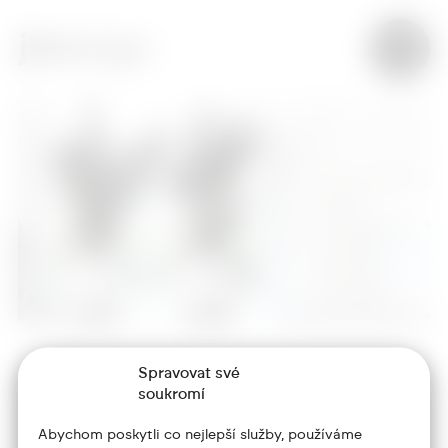
Spravovat své
+420 773 986 416
soukromí
jtdesign@joseftrakal.cz
Abychom poskytli co nejlepší služby, používáme