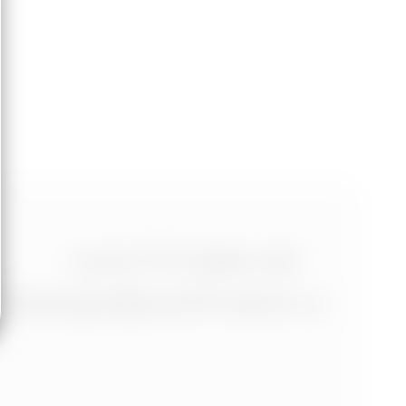
+420 773 986 416
jtdesign@joseftrakal.cz