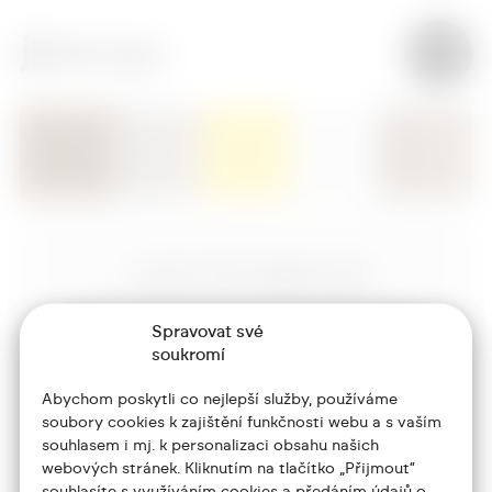
+420 773 986 416
jtdesign@joseftrakal.cz
Spravovat své
soukromí
Portfolio
Abychom poskytli co nejlepší služby, používáme
O mně
soubory cookies k zajištění funkčnosti webu a s vaším
souhlasem i mj. k personalizaci obsahu našich
Služby
webových stránek. Kliknutím na tlačítko „Přijmout“
souhlasíte s využíváním cookies a předáním údajů o