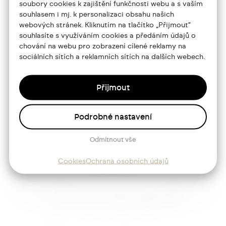
soubory cookies k zajištění funkčnosti webu a s vaším
souhlasem i mj. k personalizaci obsahu našich
Portfolio
webových stránek. Kliknutím na tlačítko „Přijmout“
souhlasíte s využíváním cookies a předáním údajů o
O mně
chování na webu pro zobrazení cílené reklamy na
sociálních sítích a reklamních sítích na dalších webech.
Služby
Blog
Přijmout
Kontakt
Podrobné nastavení
Sledujte mě
Odmítnout vše
Cookies
Ochrana osobních údajů
Josef