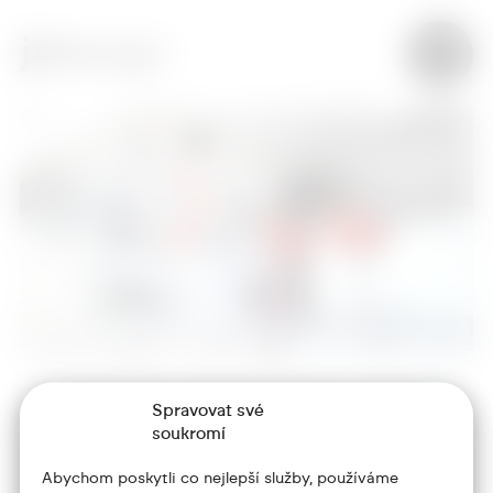
Spravovat své
+420 773 986 416
soukromí
jtdesign@joseftrakal.cz
Abychom poskytli co nejlepší služby, používáme