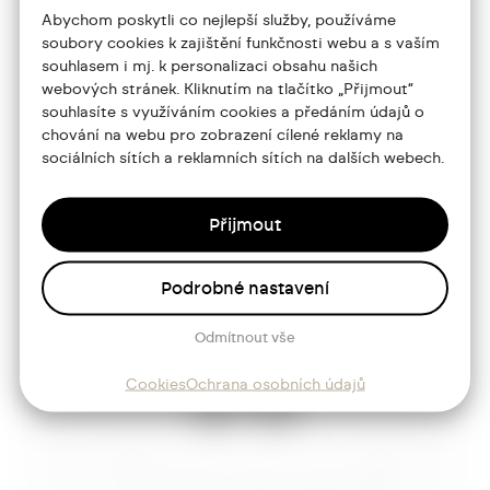
+420 773 986 416
Abychom poskytli co nejlepší služby, používáme
soubory cookies k zajištění funkčnosti webu a s vaším
jtdesign@joseftrakal.cz
souhlasem i mj. k personalizaci obsahu našich
webových stránek. Kliknutím na tlačítko „Přijmout“
souhlasíte s využíváním cookies a předáním údajů o
Portfolio
chování na webu pro zobrazení cílené reklamy na
O mně
sociálních sítích a reklamních sítích na dalších webech.
Služby
Přijmout
Blog
Kontakt
Podrobné nastavení
Odmítnout vše
Sledujte mě
Cookies
Ochrana osobních údajů