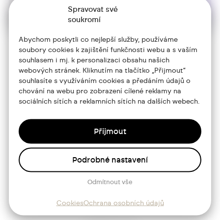
Spravovat své
soukromí
Abychom poskytli co nejlepší služby, používáme
soubory cookies k zajištění funkčnosti webu a s vaším
souhlasem i mj. k personalizaci obsahu našich
+420 773 986 416
webových stránek. Kliknutím na tlačítko „Přijmout“
souhlasíte s využíváním cookies a předáním údajů o
jtdesign@joseftrakal.cz
chování na webu pro zobrazení cílené reklamy na
sociálních sítích a reklamních sítích na dalších webech.
Portfolio
O mně
Přijmout
Služby
Podrobné nastavení
Blog
Odmítnout vše
Kontakt
Cookies
Ochrana osobních údajů