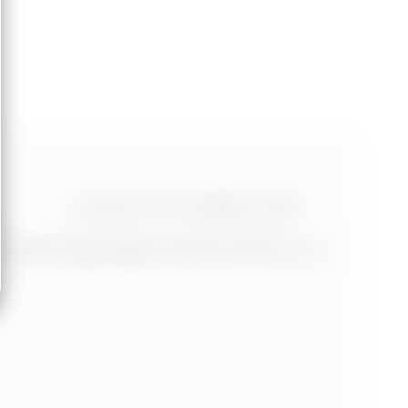
+420 773 986 416
jtdesign@joseftrakal.cz