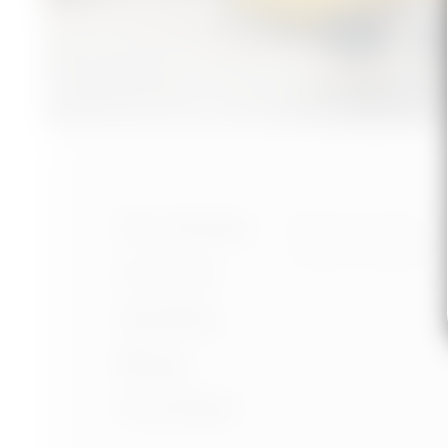
Nastavení cookies
Portfolio
Ochrana osobních úd
Podmínky používání
O mně
Služby
Blog
Kontakt