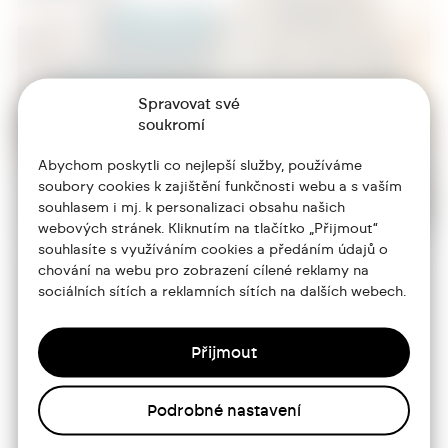
Spravovat své
soukromí
Abychom poskytli co nejlepší služby, používáme
soubory cookies k zajištění funkčnosti webu a s vaším
souhlasem i mj. k personalizaci obsahu našich
webových stránek. Kliknutím na tlačítko „Přijmout“
souhlasíte s využíváním cookies a předáním údajů o
chování na webu pro zobrazení cílené reklamy na
sociálních sítích a reklamních sítích na dalších webech.
+420 773 986 416
jtdesign@joseftrakal.cz
Přijmout
Portfolio
Podrobné nastavení
O mně