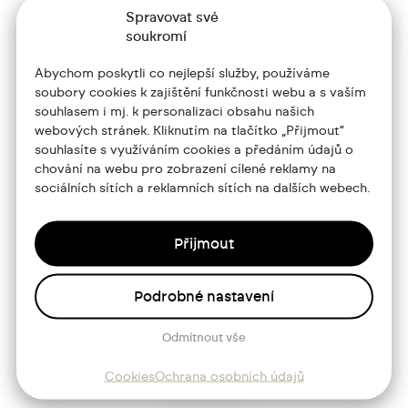
Spravovat své
soukromí
Abychom poskytli co nejlepší služby, používáme
soubory cookies k zajištění funkčnosti webu a s vaším
souhlasem i mj. k personalizaci obsahu našich
+420 773 986 416
webových stránek. Kliknutím na tlačítko „Přijmout“
souhlasíte s využíváním cookies a předáním údajů o
jtdesign@joseftrakal.cz
chování na webu pro zobrazení cílené reklamy na
sociálních sítích a reklamních sítích na dalších webech.
Portfolio
O mně
Přijmout
Služby
Podrobné nastavení
Blog
Odmítnout vše
Kontakt
Cookies
Ochrana osobních údajů