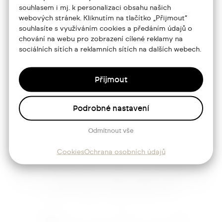
Portfolio
souhlasem i mj. k personalizaci obsahu našich
webových stránek. Kliknutím na tlačítko „Přijmout“
O mně
souhlasíte s využíváním cookies a předáním údajů o
chování na webu pro zobrazení cílené reklamy na
Služby
sociálních sítích a reklamních sítích na dalších webech.
Blog
Přijmout
Kontakt
Podrobné nastavení
Sledujte mě
Odmítnout vše
Cookies
Ochrana osobních údajů
Josef