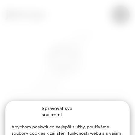
Spravovat své
+420 773 986 416
soukromí
jtdesign@joseftrakal.cz
Abychom poskytli co nejlepší služby, používáme
soubory cookies k zajištění funkčnosti webu a s vaším