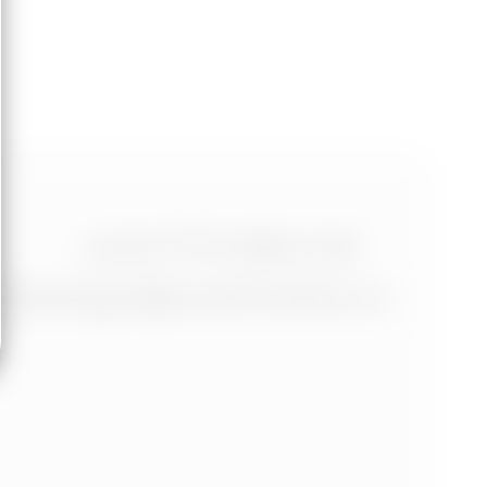
+420 773 986 416
jtdesign@joseftrakal.cz