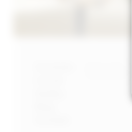
Nastavení cookies
Portfolio
Ochrana osobních úd
Podmínky používání
O mně
Služby
Blog
Kontakt