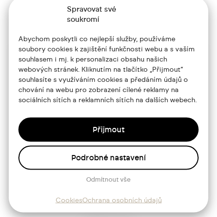
Spravovat své
soukromí
Abychom poskytli co nejlepší služby, používáme
soubory cookies k zajištění funkčnosti webu a s vaším
souhlasem i mj. k personalizaci obsahu našich
+420 773 986 416
webových stránek. Kliknutím na tlačítko „Přijmout“
souhlasíte s využíváním cookies a předáním údajů o
jtdesign@joseftrakal.cz
chování na webu pro zobrazení cílené reklamy na
sociálních sítích a reklamních sítích na dalších webech.
Portfolio
O mně
Přijmout
Služby
Podrobné nastavení
Blog
Odmítnout vše
Kontakt
Cookies
Ochrana osobních údajů