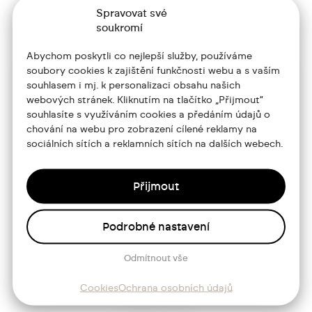
Spravovat své
soukromí
Abychom poskytli co nejlepší služby, používáme
soubory cookies k zajištění funkčnosti webu a s vaším
souhlasem i mj. k personalizaci obsahu našich
+420 773 986 416
webových stránek. Kliknutím na tlačítko „Přijmout“
souhlasíte s využíváním cookies a předáním údajů o
jtdesign@joseftrakal.cz
chování na webu pro zobrazení cílené reklamy na
sociálních sítích a reklamních sítích na dalších webech.
Portfolio
O mně
Přijmout
Služby
Podrobné nastavení
Blog
Odmítnout vše
Kontakt
Cookies
Ochrana osobních údajů