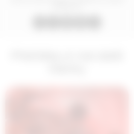
přátelům
Přečtěte si mé další
články