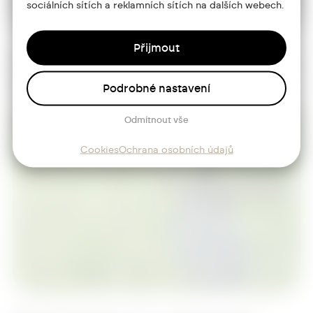
sociálních sítích a reklamních sítích na dalších webech.
31. prosince 2012
Přijmout
libereckydenik.cz V budoucnu by
se mohlo pohř…
Podrobné nastavení
Odmítnout vše
Cookies
Ochrana osobních údajů
17. dubna 2013