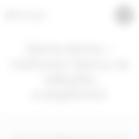
Sama doma –
rozhovor, barvy na
nábytku
a doplňcích
Líbil se vám článek? Ukažte ho vašim