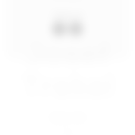
Sledujte mě
Josef
Trakal
Nastavení cookies
Ochrana osobních údajů
Podmínky používání
© Copyright 2026 Josef Trakal ve spolupráci s
agenturou