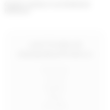
Český rozhlas O architektuře
hřbitovů
+420 773 986 416
jtdesign@joseftrakal.cz
Portfolio
O mně
Služby
Blog
Kontakt