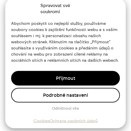
Spravovat své
soukromí
Abychom poskytli co nejlepší služby, používáme
soubory cookies k zajištění funkčnosti webu a s vaším
souhlasem i mj. k personalizaci obsahu našich
+420 773 986 416
webových stránek. Kliknutím na tlačítko „Přijmout“
souhlasíte s využíváním cookies a předáním údajů o
jtdesign@joseftrakal.cz
chování na webu pro zobrazení cílené reklamy na
sociálních sítích a reklamních sítích na dalších webech.
Portfolio
O mně
Přijmout
Služby
Podrobné nastavení
Blog
Odmítnout vše
Kontakt
Cookies
Ochrana osobních údajů