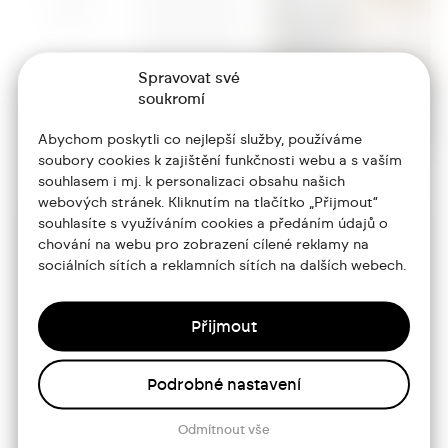
Spravovat své
soukromí
Abychom poskytli co nejlepší služby, používáme
soubory cookies k zajištění funkčnosti webu a s vaším
souhlasem i mj. k personalizaci obsahu našich
webových stránek. Kliknutím na tlačítko „Přijmout“
souhlasíte s využíváním cookies a předáním údajů o
chování na webu pro zobrazení cílené reklamy na
+420 773 986 416
sociálních sítích a reklamních sítích na dalších webech.
jtdesign@joseftrakal.cz
Přijmout
Portfolio
O mně
Podrobné nastavení
Služby
Odmítnout vše