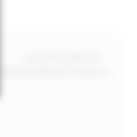
+420 773 986 416
jtdesign@joseftrakal.cz