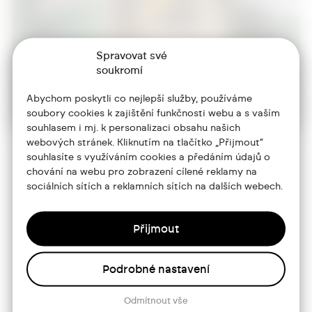
Spravovat své
soukromí
Abychom poskytli co nejlepší služby, používáme
soubory cookies k zajištění funkčnosti webu a s vaším
souhlasem i mj. k personalizaci obsahu našich
webových stránek. Kliknutím na tlačítko „Přijmout“
souhlasíte s využíváním cookies a předáním údajů o
chování na webu pro zobrazení cílené reklamy na
+420 773 986 416
sociálních sítích a reklamních sítích na dalších webech.
jtdesign@joseftrakal.cz
Přijmout
Portfolio
Podrobné nastavení
O mně
Služby
Odmítnout vše