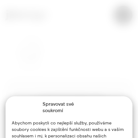
+420 773 986 416
Spravovat své
jtdesign@joseftrakal.cz
soukromí
Abychom poskytli co nejlepší služby, používáme
Portfolio
soubory cookies k zajištění funkčnosti webu a s vaším
souhlasem i mj. k personalizaci obsahu našich