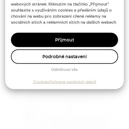
O mně
webových stránek. Kliknutím na tlačítko „Přijmout“
souhlasíte s využíváním cookies a předáním údajů o
Služby
chování na webu pro zobrazení cílené reklamy na
sociálních sítích a reklamních sítích na dalších webech.
Blog
Kontakt
Přijmout
Sledujte mě
Podrobné nastavení
Odmítnout vše
Josef
Cookies
Ochrana osobních údajů
Trakal