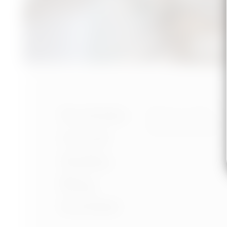
Nastavení cookies
Portfolio
Ochrana osobních úd
Podmínky používání
O mně
Služby
Blog
Kontakt