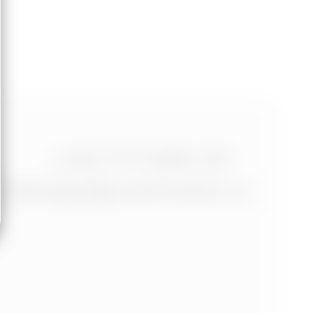
+420 773 986 416
jtdesign@joseftrakal.cz