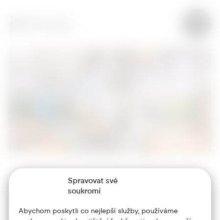
Spravovat své
+420 773 986 416
soukromí
jtdesign@joseftrakal.cz
Abychom poskytli co nejlepší služby, používáme