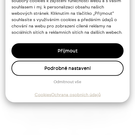
soubory cookies k zajištění funkčnosti webu a s vaším
souhlasem i mj. k personalizaci obsahu našich
Portfolio
webových stránek. Kliknutím na tlačítko „Přijmout“
souhlasíte s využíváním cookies a předáním údajů o
O mně
chování na webu pro zobrazení cílené reklamy na
Služby
sociálních sítích a reklamních sítích na dalších webech.
Blog
Přijmout
Kontakt
Podrobné nastavení
Sledujte mě
Odmítnout vše
Cookies
Ochrana osobních údajů
Josef