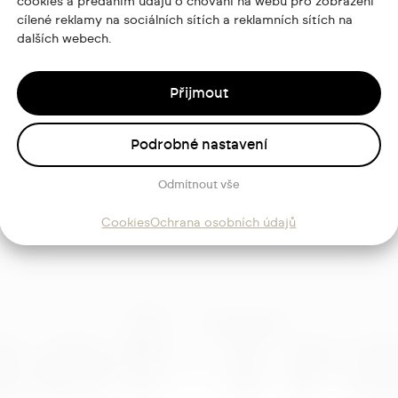
cookies a předáním údajů o chování na webu pro zobrazení
cílené reklamy na sociálních sítích a reklamních sítích na
dalších webech.
ajů
Přijmout
Podrobné nastavení
Sledujte
mě
Odmítnout vše
Cookies
Ochrana osobních údajů
ef Tr