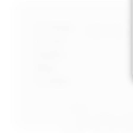
Nastavení cookies
Portfolio
Ochrana osobních úd
Podmínky používání
O mně
Služby
Blog
Kontakt
Jos