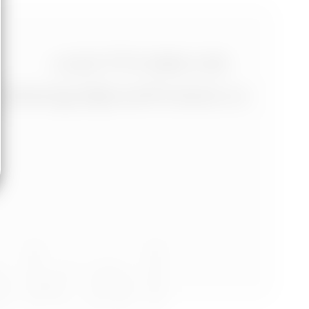
+420 773 986 416
jtdesign@joseftrakal.cz
akal