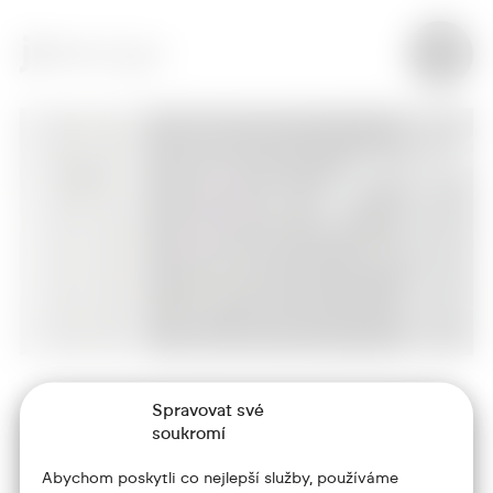
Spravovat své
+420 773 986 416
soukromí
jtdesign@joseftrakal.cz
Abychom poskytli co nejlepší služby, používáme