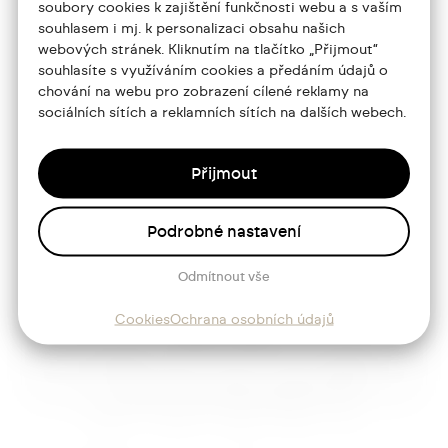
soubory cookies k zajištění funkčnosti webu a s vaším
souhlasem i mj. k personalizaci obsahu našich
Portfolio
webových stránek. Kliknutím na tlačítko „Přijmout“
souhlasíte s využíváním cookies a předáním údajů o
O mně
chování na webu pro zobrazení cílené reklamy na
sociálních sítích a reklamních sítích na dalších webech.
Služby
Blog
Přijmout
Kontakt
Podrobné nastavení
Sledujte mě
Odmítnout vše
Cookies
Ochrana osobních údajů
Josef